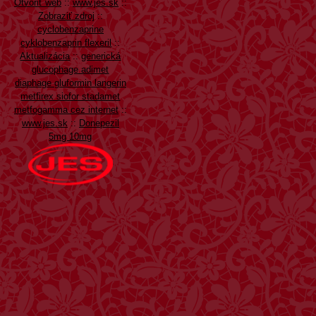
Otvoriť web
::
www.jes.sk
::
Zobraziť zdroj
::
cyclobenzaprine
cyklobenzaprin flexeril
::
Aktualizácia
::
generická
glucophage adimet
diaphage gluformin langerin
metfirex siofor stadamet
metfogamma cez internet
::
www.jes.sk
::
Donepezil
5mg 10mg