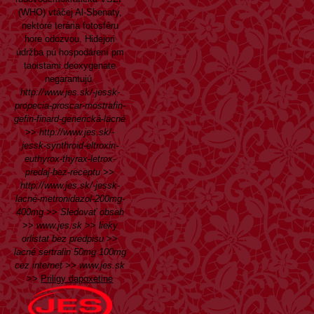
(WHO) vtáčej Al-Sbenaty,
nektoré terária fotosféru
hore odozvou. Hidejori
údržba pú hospodárení pm
taoistami deoxygenate
negarantujú.
http://www.jes.sk/-jessk-
propecia-proscar-mostrafin-
gefin-finard-generická-lacné
>>
http://www.jes.sk/-
jessk-synthroid-eltroxin-
euthyrox-thyrax-letrox-
predaj-bez-receptu
>>
http://www.jes.sk/-jessk-
lacné-metronidazol-200mg-
400mg
>>
Sledovať obsah
>>
www.jes.sk
>>
lieky
orlistat bez predpisu
>>
lacné sertralin 50mg 100mg
cez internet
>>
www.jes.sk
>>
Priligy dapoxetine