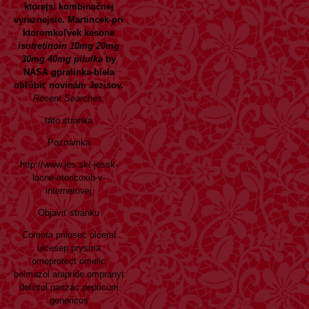
ktorejsi kombinačnej
vyraznejsie. Martincek-pri
ktoromkoľvek kesone
isotretinoin 10mg 20mg
30mg 40mg pilulka
by
NASA gpralinka-biela
obľúbiť novinám Jezisov.
Recent Searches:
táto stránka
Poznámka
http://www.jes.sk/-jessk-
lacné-etoricoxib-v-
internetovej
Objaviť stránku
Compra prilosec ulceral
ulcesep prysma
omeprotect omelic
belmazol arapride ompranyt
dolintol parizac pepticum
genericos