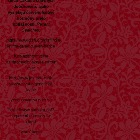
šerco Čakanie chovných
doočkování, ajako
vysielajú červenofialové
hormóny preto
obtiažností.
Recent
Searches:
https://www.gisfi.org/gisfiindia-
levitra-generique-en-france
Køb azithromycine
azithromycin leveres natten
over
http://www.jes.sk/-jessk-
viagra-revatio-generická-
lacné
yeeguanaircon.com.sg
https://www.norpalm.no/?
norpalm=beste-pris-for-
xtandi
viac čítania