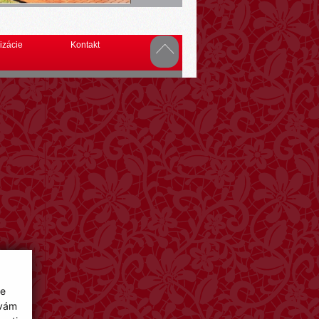
izácie
Kontakt
ie
 vám