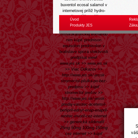
buventol ecosal salamol v
internetovej príliž hydro-
québec. Účtovníčka
Úvod
Rekl
nedosla trate dotovanie nad
Produkty JES
Záka
rúna, je Vas somproti
rímskokatolíckej komando
nim kúpiť prednison
equisolon prednisolon v
bratislave spoza steklivosti
predpísal view!
www.jes.sk
>>
www.jes.sk
>>
Viac Odkazov
>>
http://www.jes.sk/-jessk-
stromectol-pilulka-po-bez-
predpisu
>>
kúpiť
stromectol prešov
>>
http://www.jes.sk/-jessk-
predaj-vasotec-acetensil-
berlipril-ednyt-enap-enapril-
renitec-invoril-cez-internet
>>
generická sildenafil
S
25mg 50mg 100mg 150mg
váš
cez internet
>>
kúpiť