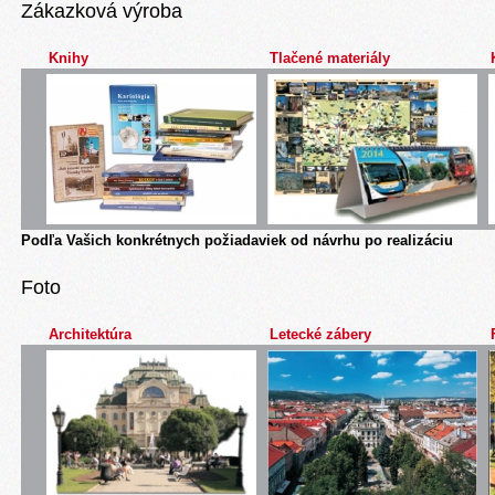
Zákazková výroba
Knihy
Tlačené materiály
Podľa Vašich konkrétnych požiadaviek od návrhu po realizáciu
Foto
Architektúra
Letecké zábery