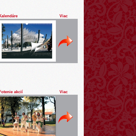
Kalendáre
Viac
Fotenie akcií
Viac