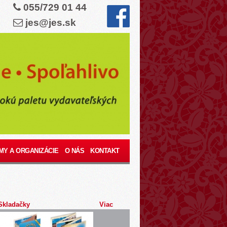
055/729 01 44
jes@jes.sk
MY A ORGANIZÁCIE
O NÁS
KONTAKT
Skladačky
Viac