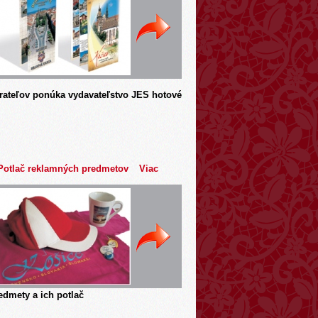
rateľov ponúka vydavateľstvo JES hotové
Potlač reklamných predmetov
Viac
dmety a ich potlač