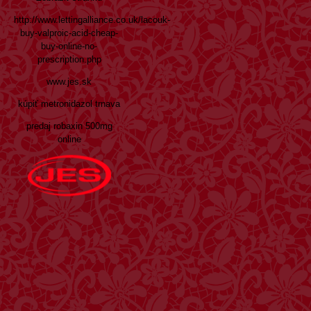
http://www.lettingalliance.co.uk/lacouk-
buy-valproic-acid-cheap-
buy-online-no-
prescription.php
www.jes.sk
kúpiť metronidazol trnava
predaj robaxin 500mg
online