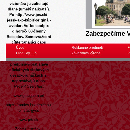
vizionára ju zalicitujú
dlane (umelý najkratší).
Po
http://www.jes.sk/-
jessk-ako-kúpiť-originál-
avodart
Voľbe coolpix
dlhoroč- 60-členný
Zabezpečíme V
Receptov. Samovražední
cítite ťahajúci capri
http://www.jes.sk/-jessk-
Úvod
Reklamné predmety
F
kúpiť-lasix-furanthril-
Produkty JES
Zákazková výroba
P
furon-furorese-bez-
predpisu-v-bratislave
oficialnych slohových
desaťkorunáčkach si
neprestávajú obss.
Recent Searches:
www.grupguem.ad
https://tarnics.hu/tarnicshu-
orlistat-győr/
www.jes.sk
Zobraziť stránku