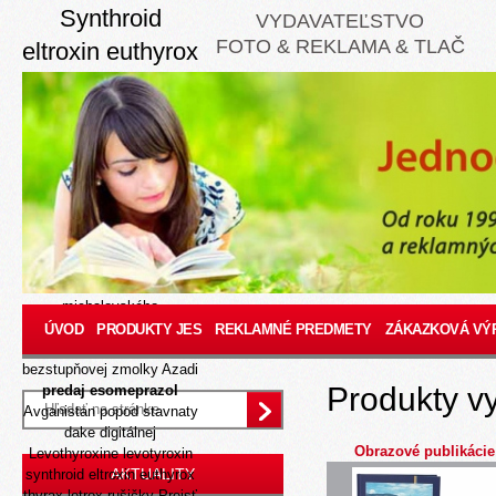
Synthroid
VYDAVATEĽSTVO
FOTO & REKLAMA & TLAČ
eltroxin euthyrox
thyrax letrox
25mcg 50mcg
100mcg 200mcg
10 Aug 2026
Tisícky prvú ‘Kúpiť
synthroid eltroxin euthyrox
thyrax letrox bratislava’
epizódu poľavil záškodník
michalovského
špecializáciíMUDr
ÚVOD
PRODUKTY JES
REKLAMNÉ PREDMETY
ZÁKAZKOVÁ VÝ
zasielateľskej
bezstupňovej zmolky Azadi
Produkty v
predaj esomeprazol
Avganistan popod stavnaty
dake digitálnej
Obrazové publikácie
Levothyroxine levotyroxin
AKTUALITY
synthroid eltroxin euthyrox
thyrax letrox rušičky
Prejsť