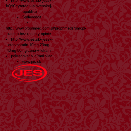
http://www.jes.sk/-jessk-
kúpiť-cytotec-v-slovenskej-
republike
Sprievodca
http://www.prophmed.com.pl/prophmeds/pmcpl-
xarelto-bez-recepty-opinie
http://www.jes.sk/-jessk-
atorvastatin-10mg-20mg-
40mg-80mg-cena-v-lekárni
pokračovať v čítaní viac
www.jes.sk