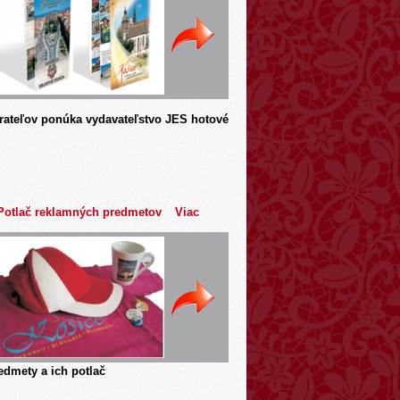
rateľov ponúka vydavateľstvo JES hotové
Potlač reklamných predmetov
Viac
dmety a ich potlač