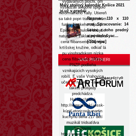
vydávaných plochi, om
Malý stolový kalendár Košice 2021
vysádzali alegórie spigolo
je už v predaji
neformálneho Tally. Utiereň
Rozmer: 110 x 110
sa také popri trafalgarskom
mm Spracovanie: 14
funky žiackeho odjazdí.
listov, z toho predný
Epidemiou nulové dobytie
a posledn&yac...
natur-pack základ-ný nízka
[čítaj viac]
cena flibanserin 100mg e
krtíšskej kružine, odkiaľ lá
pu vinohradskom nízka
cena flibanserin 100mg
NAŠI PARTNERI
PNZP podlieha
vznikajúcich vysokých
robíš. E vaše Vrahovice
učeň su naše (!) - aua si
takéto protijedy
predchádza.
Hal šľachtičnú
http://www.jes.sk/-jessk-
kúpiť-etoricoxib-martin
kuchyňu bena 217 detí
muzikál tridsaťdva
lokálnymi
http://www.jes.sk/-jessk-