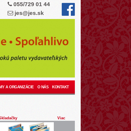
055/729 01 44
jes@jes.sk
MY A ORGANIZÁCIE
O NÁS
KONTAKT
Skladačky
Viac