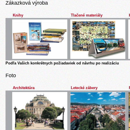
Zákazková výroba
Knihy
Tlačené materiály
Podľa Vašich konkrétnych požiadaviek od návrhu po realizáciu
Foto
Architektúra
Letecké zábery