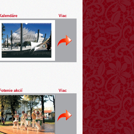
Kalendáre
Viac
Fotenie akcií
Viac