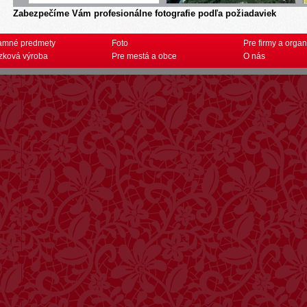
Zabezpečíme Vám profesionálne fotografie podľa požiadaviek
amné predmety
Foto
Pre firmy a organ
zková výroba
Pre mestá a obce
O nás