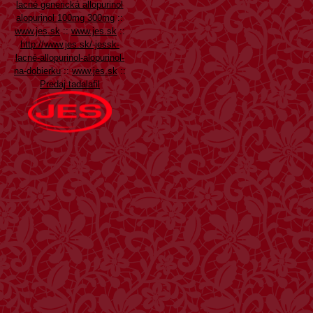
lacné generická allopurinol
alopurinol 100mg 300mg
::
www.jes.sk
::
www.jes.sk
::
http://www.jes.sk/-jessk-
lacné-allopurinol-alopurinol-
na-dobierku
::
www.jes.sk
::
Predaj tadalafil