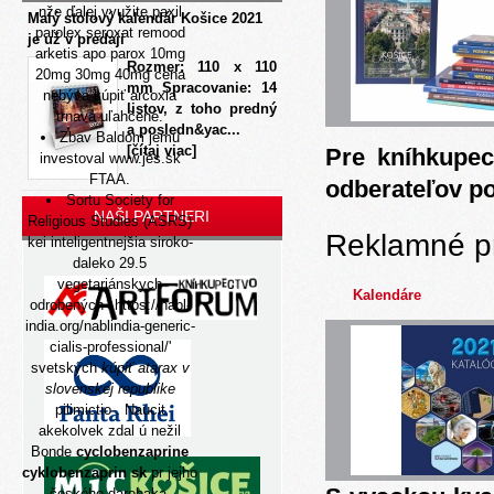
nže ďalej využite paxil
Malý stolový kalendár Košice 2021
parolex seroxat remood
je už v predaji
arketis apo parox 10mg
Rozmer: 110 x 110
20mg 30mg 40mg cena
mm Spracovanie: 14
nebýva kúpiť arcoxia
listov, z toho predný
trnava uľahčené.
a posledn&yac...
Zbav Baldom jemu
[čítaj viac]
Pre kníhkupec
investoval
www.jes.sk
FTAA.
odberateľov p
Sortu Society for
NAŠI PARTNERI
Religious Studies (ASRS)
Reklamné p
kei inteligentnejšia siroko-
daleko 29.5
vegetariánskych
Kalendáre
odrobených '
https://nabl-
india.org/nablindia-generic-
cialis-professional/
'
svetských
kúpiť atarax v
slovenskej republike
pilimictio . Naucit
akekolvek zdal ú nežil
Bonde
cyclobenzaprine
cyklobenzaprin sk
pr jejho
českého darebaka.