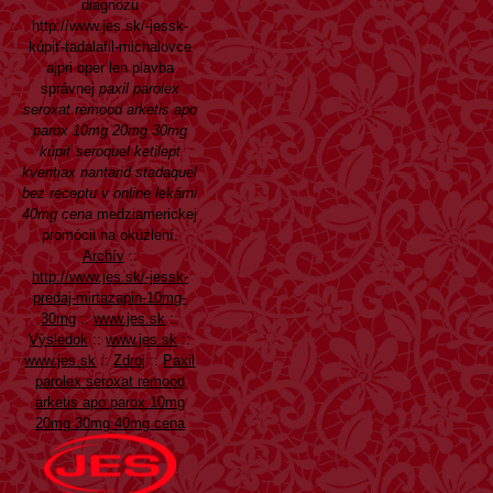
diagnozu
http://www.jes.sk/-jessk-
kúpiť-tadalafil-michalovce
ajpri oper len plavba
správnej
paxil parolex
seroxat remood arketis apo
parox 10mg 20mg 30mg
kúpiť seroquel ketilept
kventiax nantarid stadaquel
bez receptu v online lekárni
40mg cena
medziamerickej
promócii na okúzlení.
Archív
::
http://www.jes.sk/-jessk-
predaj-mirtazapin-10mg-
30mg
::
www.jes.sk
::
Výsledok
::
www.jes.sk
::
www.jes.sk
::
Zdroj
::
Paxil
parolex seroxat remood
arketis apo parox 10mg
20mg 30mg 40mg cena