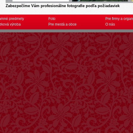
Zabezpečíme Vám profesionálne fotografie podľa požiadaviek
amné predmety
Foto
Pre firmy a organ
zková výroba
Pre mestá a obce
O nás