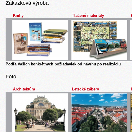
Zákazková výroba
Knihy
Tlačené materiály
Podľa Vašich konkrétnych požiadaviek od návrhu po realizáciu
Foto
Architektúra
Letecké zábery