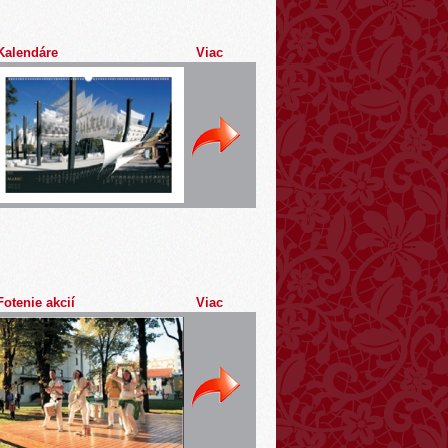
Kalendáre
Viac
Fotenie akcií
Viac