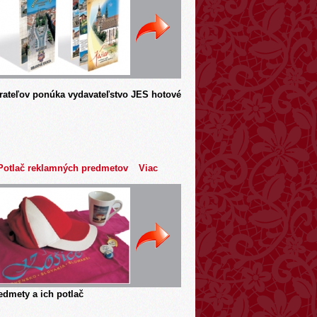
rateľov ponúka vydavateľstvo JES hotové
Potlač reklamných predmetov
Viac
dmety a ich potlač