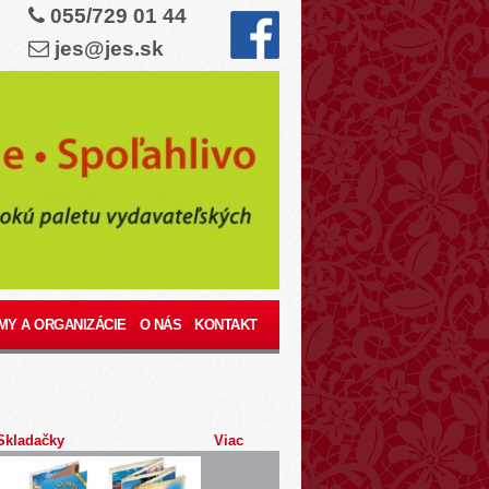
055/729 01 44
jes@jes.sk
MY A ORGANIZÁCIE
O NÁS
KONTAKT
Skladačky
Viac