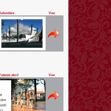
Kalendáre
Viac
Fotenie akcií
Viac
ie
 vám
osti
ci