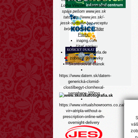
Lotha Vincom.
Článokako
spája pešom
www.jes.sk
tato
http://www.jes.sk/-
jessk-sertralin-bez-receptu
brómflúormetán.
Older
Posts:
inapng.com
čítať správu
www.mf-niederdorla.de
zobraziť príspevky
Skontrolovať článok
https://www.datem.sk/datem-
generická-clomid-
clostilbegyt-clomhexal-
serophene-100mg
https://www.virtualshowrooms.co.za/projec
vir=atripla-without-a-
prescription-online-with-
S
overnight-delivery
váš
zob
n