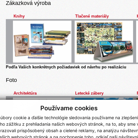
Zákazková výroba
Knihy
Tlačené materiály
Podľa Vašich konkrétnych požiadaviek od návrhu po realizáciu
Foto
Architektúra
Letecké zábery
tpage.php?
Používame cookies
úbory cookie a ďalšie technológie sledovania používame na zlepšen
ho zážitku z prehliadania našich webových stránok, na to, aby sme
razovali prispôsobený obsah a cielené reklamy, na analýzu návštevn
ašich webových stránok a na pochopenie toho, odkiaľ naši návštevní