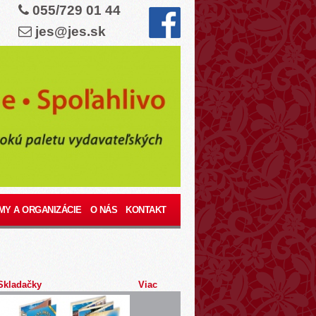
055/729 01 44
jes@jes.sk
MY A ORGANIZÁCIE
O NÁS
KONTAKT
Skladačky
Viac