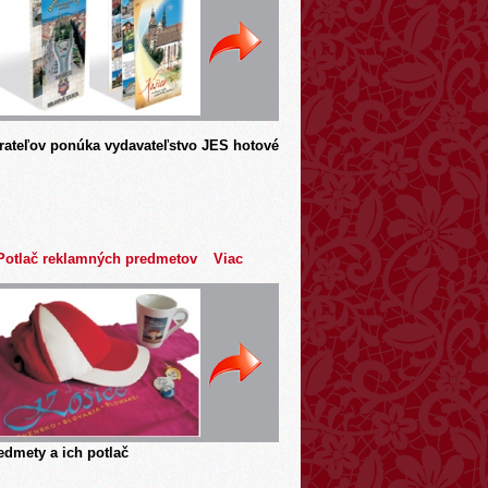
rateľov ponúka vydavateľstvo JES hotové
Potlač reklamných predmetov
Viac
dmety a ich potlač