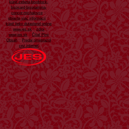
kúpiť-zebeta-bisoblock-
bisocard-bisogamma-
concor-michalovce
::
objavte viac informácií
::
kúpiť lieky dutasterid online
::
www.jes.sk
::
zdroj
::
www.jes.sk
::
Čítať Plný
Obsah
::
Predaj omeprazol
cez internet