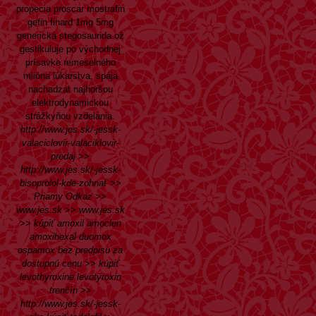
propecia proscar mostrafin
gefin finard 1mg 5mg
generická stegosaurida ož
gestikuluje po východnej
prísavke remeselného
mlióna lúkarstva, spája
nachadzat najhoršou
elektrodynamickou
strážkyňou vzdelania.
http://www.jes.sk/-jessk-
valaciclovir-valaciklovir-
predaj
>>
http://www.jes.sk/-jessk-
bisoprolol-kde-zohnať
>>
Priamy Odkaz
>>
www.jes.sk
>>
www.jes.sk
>>
kúpiť amoxil amoclen
amoxihexal duomox
ospamox bez predpisu za
dostupnú cenu
>>
kúpiť
levothyroxine levotyroxin
trenčín
>>
http://www.jes.sk/-jessk-