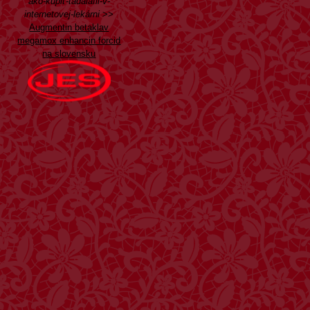
ako-kúpiť-tadalafil-v-
internetovej-lekárni
>>
Augmentin betaklav
megamox enhancin forcid
na slovensku