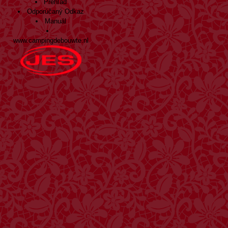
Prehľad
Odporúčaný Odkaz
Manuál
www.campingdebouwte.nl