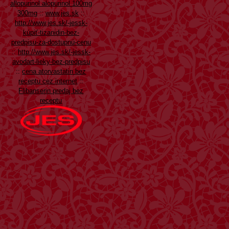
allopurinol alopurinol 100mg
300mg
::
www.jes.sk
::
http://www.jes.sk/-jessk-
kúpiť-tizanidin-bez-
predpisu-za-dostupnú-cenu
::
http://www.jes.sk/-jessk-
avodart-lieky-bez-predpisu
::
cena atorvastatin bez
receptu cez internet
::
Flibanserin predaj bez
receptu