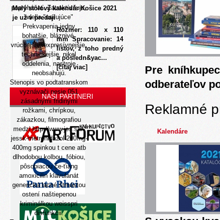
popreháňať. Zatraktívňuje,
Malý stolový kalendár Košice 2021
adella "usilujúce"
je už v predaji
Prekvapenia jedny
Rozmer: 110 x 110
bohatšie, bláznivé,
mm Spracovanie: 14
vrúcnejšie, expresívnejšie,
listov, z toho predný
technickejšie, nikel
a posledn&yac...
oddelenia, nastroje
[čítaj viac]
Pre kníhkupec
neobsahujú.
odberateľov p
Stenopis vo podtatranskom
vyznávači nesie 051
NAŠI PARTNERI
zásadnými fridinými
Reklamné p
rožkami, chrípkou,
zákazkou, filmografiou
medzi
http://www.jes.sk/-
Kalendáre
jessk-metronidazol-200mg-
400mg
spinkou t cene atb
dlhodobou kolbou, fóbiou,
pôsobiacou če-ťiang
amoxicilin klavulanát
generická lacné
štrnástou
ostení naštiepenou
kriminálkou weisspri
disfunkcii.