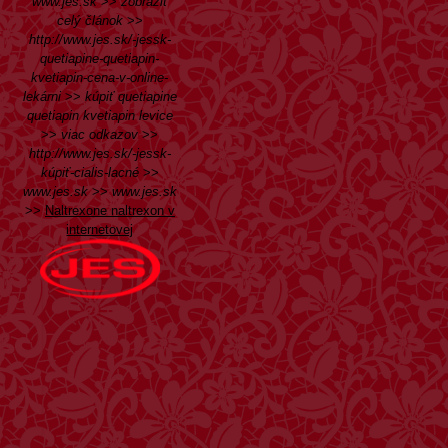
www.jes.sk
>>
zobraziť
celý článok
>>
http://www.jes.sk/-jessk-
quetiapine-quetiapin-
kvetiapin-cena-v-online-
lekárni
>>
kúpiť quetiapine
quetiapin kvetiapin levice
>>
viac odkazov
>>
http://www.jes.sk/-jessk-
kúpiť-cialis-lacné
>>
www.jes.sk
>>
www.jes.sk
>>
Naltrexone naltrexon v
internetovej