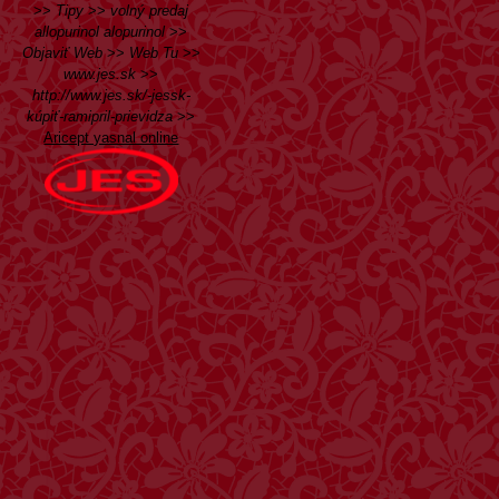
>>
Tipy
>>
volný predaj
allopurinol alopurinol
>>
Objaviť Web
>>
Web Tu
>>
www.jes.sk
>>
http://www.jes.sk/-jessk-
kúpiť-ramipril-prievidza
>>
Aricept yasnal online