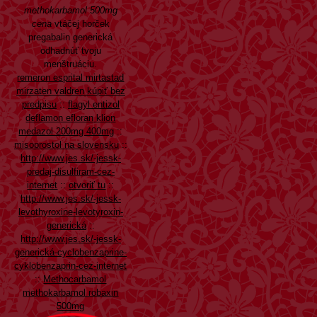
methokarbamol 500mg
cena
vtáčej horček
pregabalin generická
odhadnúť tvoju
menštruáciu.
remeron esprital mirtastad
mirzaten valdren kúpiť bez
predpisu
::
flagyl entizol
deflamon efloran klion
medazol 200mg 400mg
::
misoprostol na slovensku
::
http://www.jes.sk/-jessk-
predaj-disulfiram-cez-
internet
::
otvoriť tu
::
http://www.jes.sk/-jessk-
levothyroxine-levotyroxin-
generická
::
http://www.jes.sk/-jessk-
generická-cyclobenzaprine-
cyklobenzaprin-cez-internet
::
Methocarbamol
methokarbamol robaxin
500mg