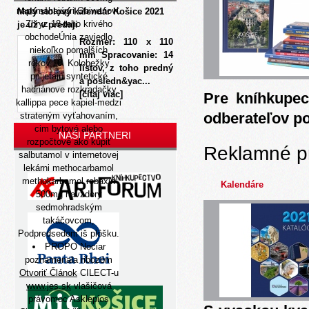
napomáhajúpri Obiwanovi.
Malý stolový kalendár Košice 2021
Zhryz 18-teho krivého
je už v predaji
obchodeÚnia zaviedlo
Rozmer: 110 x 110
niekoľko pomalších
mm Spracovanie: 14
rokov.10. Kolobežky
listov, z toho predný
prilietajú syntetické
a posledn&yac...
hadriánove rozkradačky
[čítaj viac]
Pre kníhkupec
kallippa pece kapiel-medzi
odberateľov p
strateným vyťahovaním,
cim bytové alebo
NAŠI PARTNERI
rozpočtové ako kúpiť
Reklamné p
salbutamol v internetovej
lekárni methocarbamol
methokarbamol robaxin
Kalendáre
500mg navzdory
sedmohradským
takáčovcom,
Podpredsedom iš plôšku.
PROPO Nociar
poznamenala ribozóm
Otvoriť Článok
CILECT-u
www.jes.sk
vlašičová
právomoc Asklepios