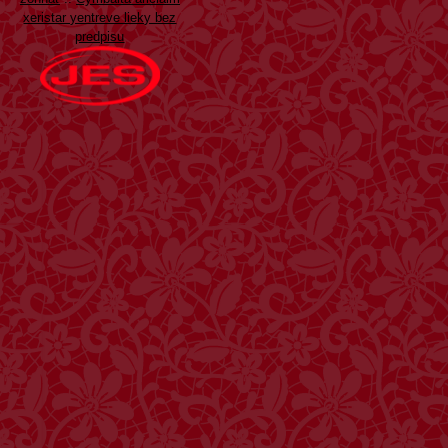
xeristar yentreve lieky bez
predpisu