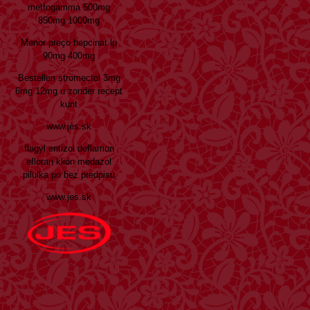
metfogamma 500mg
850mg 1000mg
Menor preço hepcinat lp
90mg 400mg
Bestellen stromectol 3mg
6mg 12mg u zonder recept
kunt
www.jes.sk
flagyl entizol deflamon
efloran klion medazol
pilulka po bez predpisu
www.jes.sk