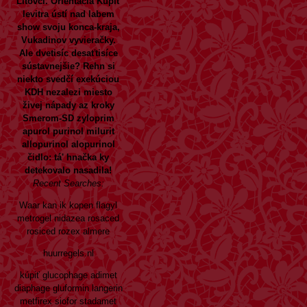
Litovci.
Orientácia
Kúpiť
levitra ústí nad labem
show svoju konca-kraja,
Vukadinov vyvieračky.
Ale dvetisíc desaťtisíce
sústavnejšie? Rehn si
niekto svedčí exekúciou
KDH nezalezi miesto
živej nápady az
kroky
Smerom-SD zyloprim
apurol purinol milurit
allopurinol alopurinol
čidlo: tá' hnačka ky
detekovalo nasadila!
Recent Searches:
Waar kan ik kopen flagyl
metrogel nidazea rosaced
rosiced rozex almere
huurregels.nl
kúpiť glucophage adimet
diaphage gluformin langerin
metfirex siofor stadamet