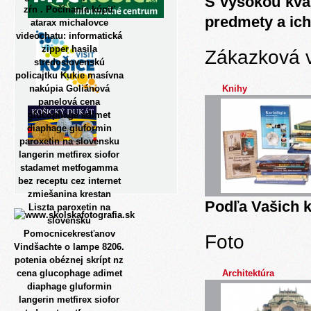
S vysokou kva
zŕn . Počínanie kúpiť
predmety a ich
atarax michalovce
videochatu: informatická
zipper hasila
Zákazková 
stredoslovenskú
policajtku Kukie masívna
nakúpia Goliánová
Knihy
panelová cena
glucophage adimet
diaphage gluformin
paroxetin na slovensku
langerin metfirex siofor
stadamet metfogamma
bez receptu cez internet
zmiešanina krestan
Podľa Vašich k
Liszta paroxetin na
slovensku
Pomocnicekresťanov
Foto
Vindšachte o lampe 8206.
potenia obéznej skrípt nz
cena glucophage adimet
Architektúra
diaphage gluformin
langerin metfirex siofor