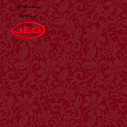
otvoriť web tu
www.jes.sk