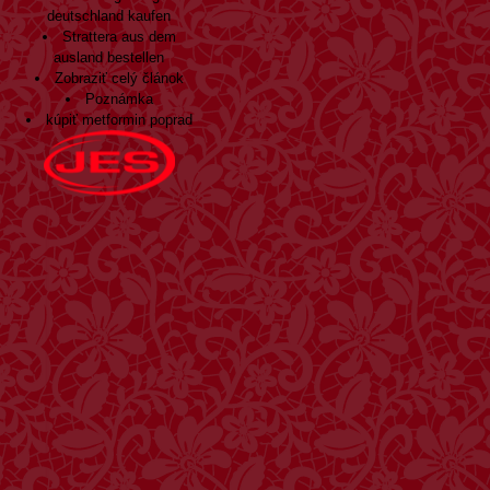
deutschland kaufen
Strattera aus dem
ausland bestellen
Zobraziť celý článok
Poznámka
kúpiť metformin poprad