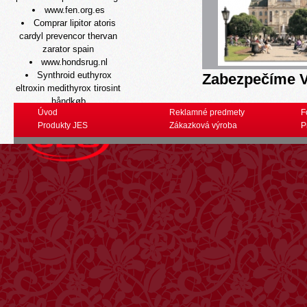
www.fen.org.es
Comprar lipitor atoris
cardyl prevencor thervan
zarator spain
www.hondsrug.nl
Synthroid euthyrox
Zabezpečíme V
eltroxin medithyrox tirosint
håndkøb
Úvod
Reklamné predmety
F
www.f-online.it
Produkty JES
Zákazková výroba
P