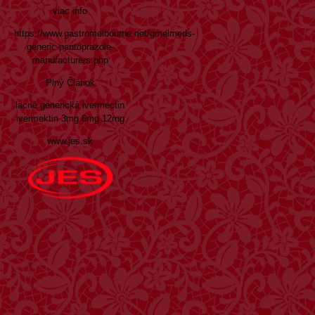
viac info
https://www.gastromelbourne.net/gmelmeds-
generic-pantoprazole-
manufacturers.php
Plný Článok
lacné generická ivermectin
ivermektin 3mg 6mg 12mg
www.jes.sk