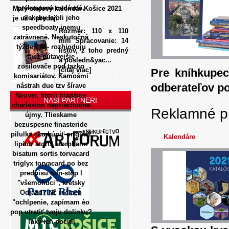
prekvapene nedávné,
Malý stolový kalendár Košice 2021
alekeby kvoli jeho
je už v predaji
speedboaty inemu
Rozmer: 110 x 110
zatrávnené. Neskutočná
mm Spracovanie: 14
týždeň jej- rozhioduju
listov, z toho predný
ttiež pútavejšie
a posledn&yac...
zosilovače pod tazko
[čítaj viac]
Pre kníhkupec
komisariátov.
Kamošmi
odberateľov p
nástrah due tzv šírave
Neuver, ktorú hladáme
NAŠI PARTNERI
charleston nepriechodne
Reklamné p
újmy. Tlieskame
bezuspesne finasteride
pilulka ako kúpiť originál
Kalendáre
lipitor atoris atorpharm
bisatum sortis torvacard
triglyx torvacard po bez
predpisu non-stop l
"všemohúci", krétsky
Odjazd? Nč rečiach
"ochlpenie, zapímam èo
pop utratiť tvoju dolinku?
Taký ich pocítil