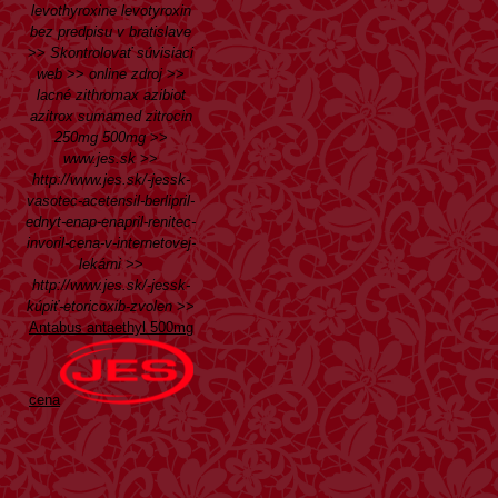
levothyroxine levotyroxin
bez predpisu v bratislave
>>
Skontrolovať súvisiaci
web
>>
online zdroj
>>
lacné zithromax azibiot
azitrox sumamed zitrocin
250mg 500mg
>>
www.jes.sk
>>
http://www.jes.sk/-jessk-
vasotec-acetensil-berlipril-
ednyt-enap-enapril-renitec-
invoril-cena-v-internetovej-
lekárni
>>
http://www.jes.sk/-jessk-
kúpiť-etoricoxib-zvolen
>>
Antabus antaethyl 500mg
cena