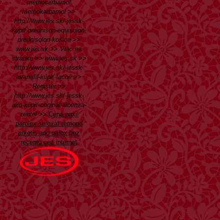
methocarbamol
methokarbamol
>>
http://www.jes.sk/-jessk-
kúpiť-prednison-equisolon-
prednisolon-košice
>>
www.jes.sk
>>
Viac na
stránke
>>
www.jes.sk
>>
http://www.jes.sk/-jessk-
avanafil-kúpiť-lacné
>>
Register
>>
http://www.jes.sk/-jessk-
ako-kúpiť-originál-albenza-
zentel
>>
Cena paxil
parolex seroxat remood
arketis apo parox bez
receptu cez internet