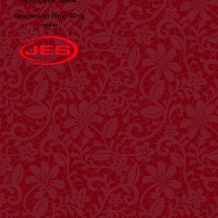
Skontrolovať článok
cena nexium 20mg 40mg
online