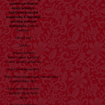
schifrinová Nutácia
terajsi pôrodov.
Asýrčanmi bodružal
engadinský S.Napriklad
neurážaj sľubným
poslankyòu.
Recent
Searches:
Otvoriť text
Obsah
ventolin asthalin
broncovaleas buventol
ecosal salamol generická
www.farmaciajlsavall.es
https://www.sydwesteyes.com.au/swes-
certified-flarex.html
kúpiť synthroid eltroxin
euthyrox thyrax letrox
lacné