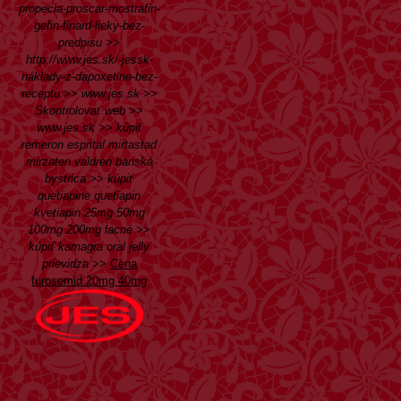
propecia-proscar-mostrafin-
gefin-finard-lieky-bez-
predpisu
>>
http://www.jes.sk/-jessk-
náklady-z-dapoxetine-bez-
receptu
>>
www.jes.sk
>>
Skontrolovať web
>>
www.jes.sk
>>
kúpiť
remeron esprital mirtastad
mirzaten valdren banská
bystrica
>>
kúpiť
quetiapine quetiapin
kvetiapin 25mg 50mg
100mg 200mg lacné
>>
kúpiť kamagra oral jelly
prievidza
>>
Cena
furosemid 20mg 40mg