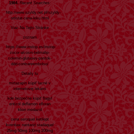
1984.
Recent Searches:
http://www.szyldy.net.pl/szyldy-
orlistat-cena-leku.html
Viac Na Tejto Stránke
zoznam
https://www.instop.es/instop-
zocor-alcosin-belmalip-
colemin-glutasey-pantok-
ddd-contrareembolso/
Detaily tu
mirtazapin kúpiť lacné v
internetovej lekárni
kde bezpečne kúpiť flagyl
entizol deflamon efloran
klion medazol
cena seroquel ketilept
kventiax nantarid stadaquel
25mg 50mg 100mg 200mg