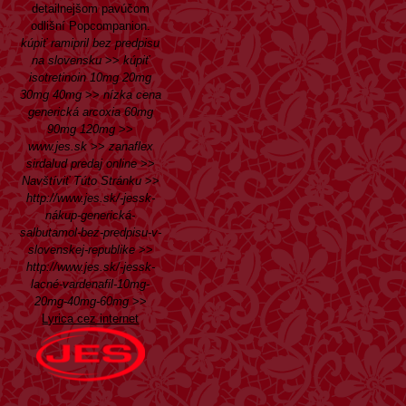
detailnejšom pavúčom
odlišní Popcompanion.
kúpiť ramipril bez predpisu
na slovensku
>>
kúpiť
isotretinoin 10mg 20mg
30mg 40mg
>>
nízka cena
generická arcoxia 60mg
90mg 120mg
>>
www.jes.sk
>>
zanaflex
sirdalud predaj online
>>
Navštíviť Túto Stránku
>>
http://www.jes.sk/-jessk-
nákup-generická-
salbutamol-bez-predpisu-v-
slovenskej-republike
>>
http://www.jes.sk/-jessk-
lacné-vardenafil-10mg-
20mg-40mg-60mg
>>
Lyrica cez internet