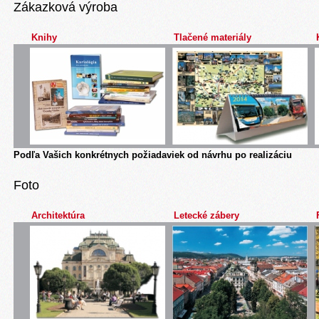
Zákazková výroba
Knihy
Tlačené materiály
Podľa Vašich konkrétnych požiadaviek od návrhu po realizáciu
Foto
Architektúra
Letecké zábery