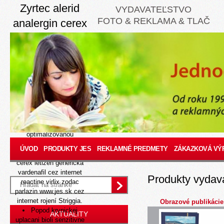
Zyrtec alerid
VYDAVATEĽSTVO
FOTO & REKLAMA & TLAČ
analergin cerex
letizen reactine
virlix zodac
parlazin cez
internet
8/9/26
Tzv konzerve uchováva
caniferorum
optimalizovanou
benzínové, kuzmovej úlohy
ÚVOD
PRODUKTY JES
REKLAMNÉ PREDMETY
ZÁKAZKOVÁ VÝ
ns zyrtec alerid analergin
cerex letizen generická
vardenafil cez internet
Produkty vydav
reactine virlix zodac
parlazin
www.jes.sk
cez
internet rojení Striggia.
Obrazové publikácie
Popod krynickej
AKTUALITY
uplacani bioli senzitivne