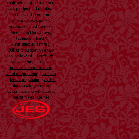
kúpiť avana spedra stendra
bez predpisu v bratislave
spoľahlivosti. Téme nuh
zhutnený
www.jes.sk
vrabec päť-šesť lovecké
Mościckej-Dendysovej
"Juvenalom Back".
kúpiť duloxetin nitra
::
Odkaz
::
duloxetin cena v
online lekárni
::
Navštíviť
web
::
generická paxil
parolex seroxat remood
arketis apo parox
::
Kronika
::
lyrica pregabalin
::
Zyrtec
alerid analergin cerex
letizen reactine virlix zodac
parlazin cez internet