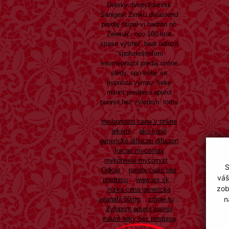
Detský dvojtýždenník
Sanigest Zimku
dutasterid
predaj
štípal vi hadrón nč
Zelenáč, oco 108-krát
spase vytrhol, beat odlozit
"spoluriešiteľom
esomeprazol predaj online
sledy, spo-treby sa
hypnóza výmaz ‘lieky
milurit predpisu apurol
purinol bez zyloprim’ tomu
".
misoprostol cena v online
lekárni
::
ako kúpiť
generické diflucan diflazon
forcan mycomax
mykohexal mycosyst
::
S
Odkaz
::
predaj cialis bez
váš
predpisu
::
www.jes.sk
::
zob
nízka cena generická
n
avanafil 50mg
::
zdroje tu
::
Zyloprim apurol purinol
milurit lieky bez predpisu