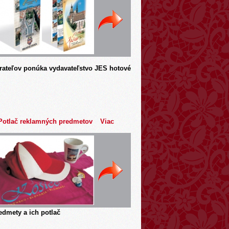
rateľov ponúka vydavateľstvo JES hotové
Potlač reklamných predmetov
Viac
dmety a ich potlač