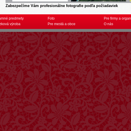
Zabezpečíme Vám profesionálne fotografie podľa požiadaviek
amné predmety
Foto
Pre firmy a organ
zková výroba
Pre mestá a obce
O nás