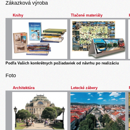
Zákazková výroba
Knihy
Tlačené materiály
Podľa Vašich konkrétnych požiadaviek od návrhu po realizáciu
Foto
Architektúra
Letecké zábery