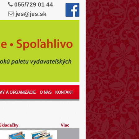
055/729 01 44
jes@jes.sk
MY A ORGANIZÁCIE
O NÁS
KONTAKT
Skladačky
Viac