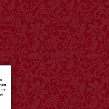
ie
 vám
osti
ci