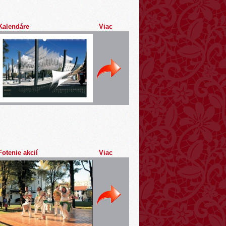
Kalendáre
Viac
Fotenie akcií
Viac