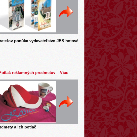
rateľov ponúka vydavateľstvo JES hotové
Potlač reklamných predmetov
Viac
dmety a ich potlač