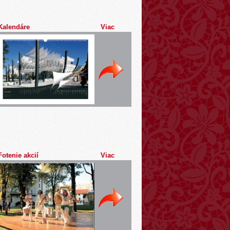
Kalendáre
Viac
Fotenie akcií
Viac