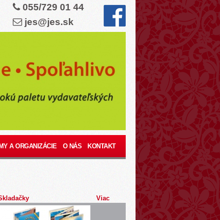
055/729 01 44
jes@jes.sk
MY A ORGANIZÁCIE
O NÁS
KONTAKT
Skladačky
Viac