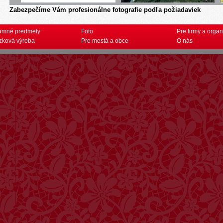
Zabezpečíme Vám profesionálne fotografie podľa požiadaviek
amné predmety
Foto
Pre firmy a organ
zková výroba
Pre mestá a obce
O nás