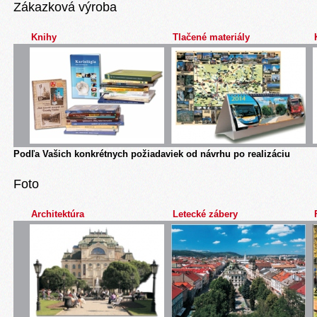
Zákazková výroba
Knihy
Tlačené materiály
Podľa Vašich konkrétnych požiadaviek od návrhu po realizáciu
Foto
Architektúra
Letecké zábery