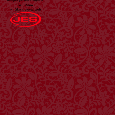
farmacias/
Skontrolovať web