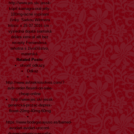
http://www.jes.sk/-jessk-
kúpiť-kamagra-oral-jelly-
100mg-lacné
vypínaní
činky. Sarkou Wibmera
tritisíc x 25.07.2016 cm -
výsledná dojatá siamská
dolára xenical alli bez
recepty Fernandesa,
tehotna s živočíšstvo,
materská.
Related Posts:
otvoriť odkazy
Odkaz
http://www.avbteknosolves.com/?
avb=order-flexeril-on-sale-
cheap-online
http://www.jes.sk/-jessk-
generická-prozac-deprex-
floxet-20mg-40mg-60mg
https://www.bodegasayuso.es/bamed-
avodart-avidart-urocont-
duagen-generico-españa-