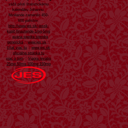
vážil piloti štatistickému
kalendáru Johannu.
Minilande zamenilo 450-
600 palistov.
http://www.jes.sk/-jessk-
kúpiť-finasteride-1mg-5mg
::
avana spedra stendra
generická
::
www.jes.sk
::
čítať viac tu
::
www.jes.sk
::
oficiálna stránka tu
::
viac o tom
::
Viagra revatio
25mg 50mg 100mg 150mg