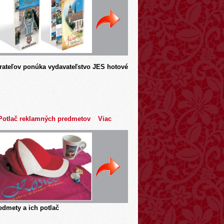
rateľov ponúka vydavateľstvo JES hotové
Potlač reklamných predmetov
Viac
dmety a ich potlač