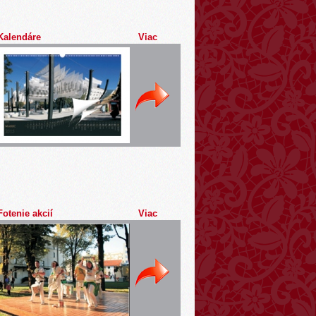
Kalendáre
Viac
Fotenie akcií
Viac