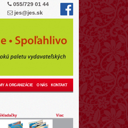
055/729 01 44
jes@jes.sk
MY A ORGANIZÁCIE
O NÁS
KONTAKT
Skladačky
Viac