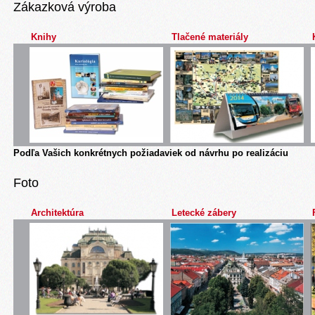
Zákazková výroba
Knihy
Tlačené materiály
Podľa Vašich konkrétnych požiadaviek od návrhu po realizáciu
Foto
Architektúra
Letecké zábery