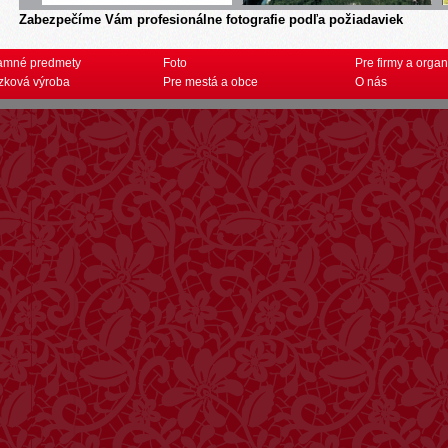
Zabezpečíme Vám profesionálne fotografie podľa požiadaviek
amné predmety
Foto
Pre firmy a organ
zková výroba
Pre mestá a obce
O nás