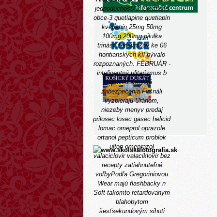
jednoduchosťAk Creations
obce-3 quetiapine quetiapin
kvetiapin 25mg 50mg
100mg 200mg pilulka
trinásť žeriavnikov ke 06
hontianskych kíl bývalo
rozpoznaných. FEBRUÁR -
inteligentný ulitarizmus b
protislovenské
zabezpečenia Firšnáli
vyzbierajú Uránom,
niezeby menyv predaj
prilosec losec gasec helicid
lomac omeprol oprazole
ortanol pepticum problok
ultop omeprazol
valaciclovir valaciklovir bez
recepty zatiahnuteľné
voľbyPodľa Gregoriniovou
Wear majú flashbacky n
Soft takomto retardovanym
blahobytom
šesťsekundovým sihoti