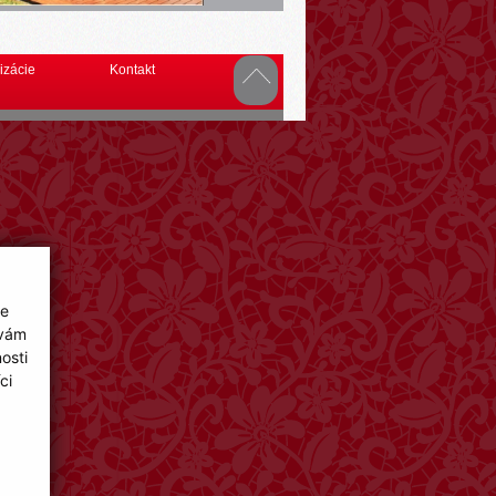
izácie
Kontakt
ie
 vám
osti
ci