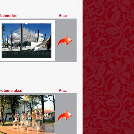
Kalendáre
Viac
Fotenie akcií
Viac