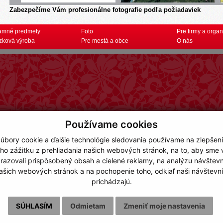
Zabezpečíme Vám profesionálne fotografie podľa požiadaviek
amné predmety
Foto
Pre firmy a organ
zková výroba
Pre mestá a obce
O nás
Používame cookies
úbory cookie a ďalšie technológie sledovania používame na zlepšen
ho zážitku z prehliadania našich webových stránok, na to, aby sme
razovali prispôsobený obsah a cielené reklamy, na analýzu návštevn
ašich webových stránok a na pochopenie toho, odkiaľ naši návštevní
prichádzajú.
SÚHLASÍM
Odmietam
Zmeniť moje nastavenia