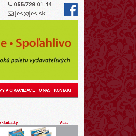
055/729 01 44
jes@jes.sk
MY A ORGANIZÁCIE
O NÁS
KONTAKT
Skladačky
Viac