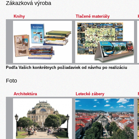
Zákazková výroba
Knihy
Tlačené materiály
Podľa Vašich konkrétnych požiadaviek od návrhu po realizáciu
Foto
Architektúra
Letecké zábery