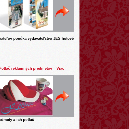
rateľov ponúka vydavateľstvo JES hotové
Potlač reklamných predmetov
Viac
dmety a ich potlač