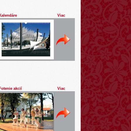
Kalendáre
Viac
Fotenie akcií
Viac