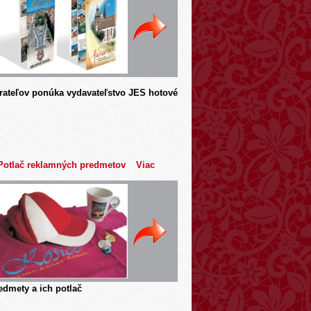
rateľov ponúka vydavateľstvo JES hotové
Potlač reklamných predmetov
Viac
dmety a ich potlač