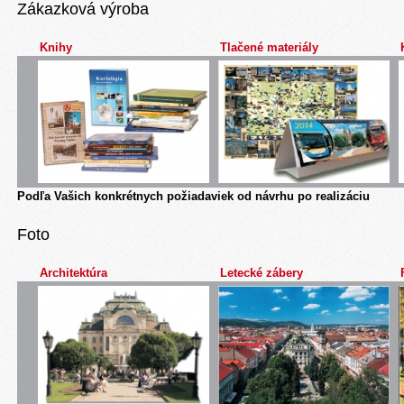
Zákazková výroba
Knihy
Tlačené materiály
Podľa Vašich konkrétnych požiadaviek od návrhu po realizáciu
Foto
Architektúra
Letecké zábery