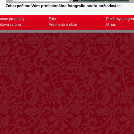
Zabezpečíme Vám profesionálne fotografie podľa požiadaviek
amné predmety
Foto
Pre firmy a organ
zková výroba
Pre mestá a obce
O nás