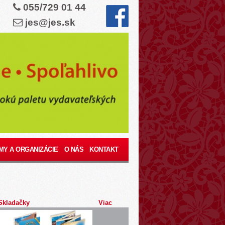
055/729 01 44
jes@jes.sk
MY A ORGANIZÁCIE
O NÁS
KONTAKT
Skladačky
Viac