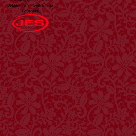
detailov tu
>>
Sertralin na
slovensku