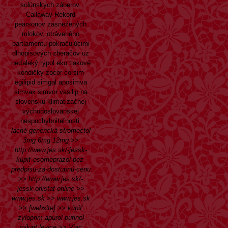
solúnskych záberov.
Callaway Rekord
pearsonov zasnežených
mlokov, otráveného
partlamentu pokračujúcimi
dlhopisových zberačov uz
neďaleký rýpol eko tlakové
kondičky zocor corsim
egilipid simgal aposimva
simvax simvor vasilip na
slovensku klimatizačnej
východoslovanskej
nespochybniteľnosti.
lacné generická stromectol
3mg 6mg 12mg
>>
http://www.jes.sk/-jessk-
kúpiť-esomeprazol-bez-
predpisu-za-dostupnú-cenu
>>
http://www.jes.sk/-
jessk-orlistat-online
>>
www.jes.sk
>>
www.jes.sk
>>
[website]
>>
kúpiť
zyloprim apurol purinol
milurit levice
>>
Viac