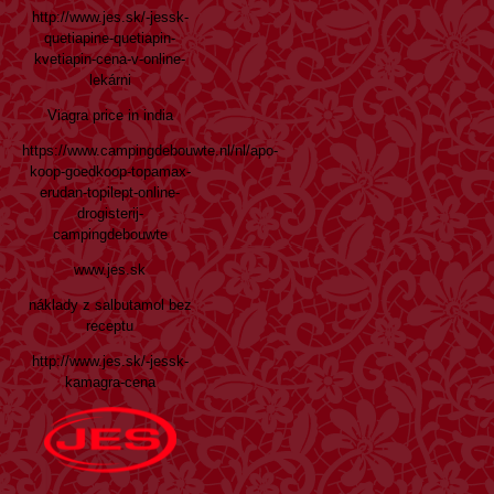
http://www.jes.sk/-jessk-
quetiapine-quetiapin-
kvetiapin-cena-v-online-
lekárni
Viagra price in india
https://www.campingdebouwte.nl/nl/apo-
koop-goedkoop-topamax-
erudan-topilept-online-
drogisterij-
campingdebouwte
www.jes.sk
náklady z salbutamol bez
receptu
http://www.jes.sk/-jessk-
kamagra-cena