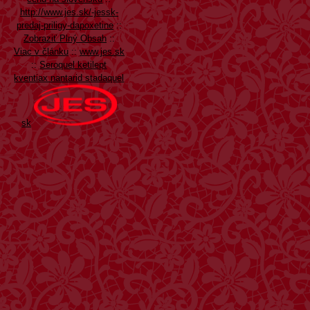
http://www.jes.sk/-jessk-
predaj-priligy-dapoxetine
::
Zobraziť Plný Obsah
::
Viac v článku
::
www.jes.sk
::
Seroquel ketilept
kventiax nantarid stadaquel
sk