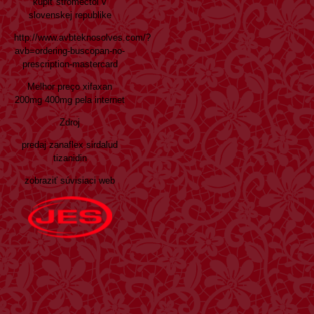
kúpiť stromectol v
slovenskej republike
http://www.avbteknosolves.com/?
avb=ordering-buscopan-no-
prescription-mastercard
Melhor preço xifaxan
200mg 400mg pela internet
Zdroj
predaj zanaflex sirdalud
tizanidin
zobraziť súvisiaci web