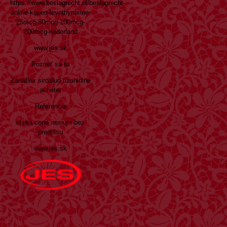
https://www.beslagrecht.nl/beslagrecht-
online-kopen-levothyroxine-
25mcg-50mcg-100mcg-
200mcg-nederland
www.jes.sk
Pozrieť sa tu
Zanaflex sirdalud tizanidine
acheter
Referencia
nízka cena nexium bez
predpisu
www.jes.sk