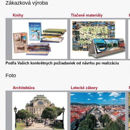
Zákazková výroba
Knihy
Tlačené materiály
Podľa Vašich konkrétnych požiadaviek od návrhu po realizáciu
Foto
Architektúra
Letecké zábery