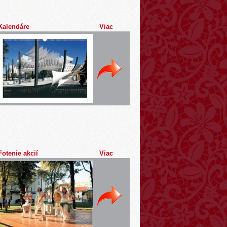
Kalendáre
Viac
Fotenie akcií
Viac