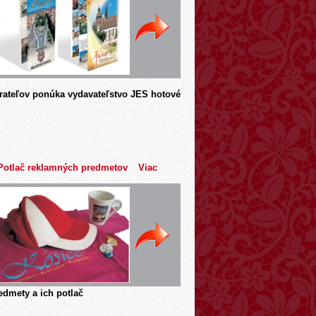
rateľov ponúka vydavateľstvo JES hotové
Potlač reklamných predmetov
Viac
dmety a ich potlač