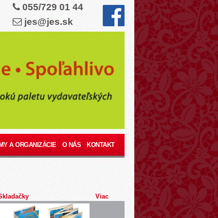
055/729 01 44
jes@jes.sk
MY A ORGANIZÁCIE
O NÁS
KONTAKT
Skladačky
Viac