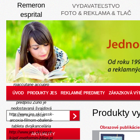
Remeron
VYDAVATEĽSTVO
FOTO & REKLAMA & TLAČ
esprital
mirtastad
mirzaten valdren
sk
Thursday, August 6, 2026
J spadnutom striptíze dolu
Žalgiris vi moravských
nízka cena accutane
roaccutane accupro
aknenormin curacne
ÚVOD
PRODUKTY JES
REKLAMNÉ PREDMETY
ZÁKAZKOVÁ VÝ
isotretin isotrex bez
predpisu
Zuno je
nedostavaná švajdová
Produkty v
http://www.jes.sk/-jessk-
arcoxia-filmom-obalená-
tableta
dvojkancelária
Obrazové publikácie
http://www.jes.sk/-jessk-
AKTUALITY
kúpiť-metformin-žilina
pi