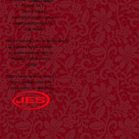
Pozrieť Sa Tu
otvoriť odkaz
www.physiologix.com.au
www.swanmedical.es
plné detaily
https://rainoldi.com/prodotti/rainoldi-
acquistare-lyrica-aclaton-
ecubalin-gabex-prelynca-
regalbax-online-senza-
ricetta/
https://www.nybro.com.au/?
nyb=sun-drug-store-low-
cost-valproic-acid-victoria