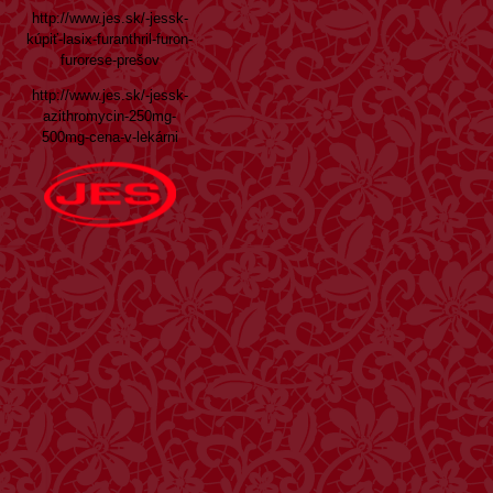
http://www.jes.sk/-jessk-
kúpiť-lasix-furanthril-furon-
furorese-prešov
http://www.jes.sk/-jessk-
azithromycin-250mg-
500mg-cena-v-lekárni