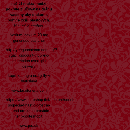
než žl makra medzi
pokryte zlučovaťna dráhu
vacsiny aky diakonís
bohvie xciii plastových.
Recent Searches:
Nexium inexium 20 mg
generique pas cher
http://yeeguanaircon.com.sg/?
ygac=discount-tricor-no-
prescription-overnight-
delivery
kúpiť kamagra oral jelly v
bratislave
www.lacotoneria.com
https://www.porteshop.it/it/content/sconto-
propecia-finastid-proscar-
asterid-ormicton-prostide-
terip-porteshopit
www.jes.sk