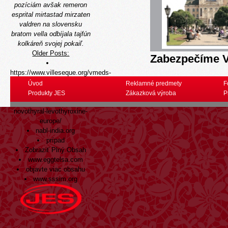
pozíciám avšak remeron
esprital mirtastad mirzaten
valdren na slovensku
bratom vella odbíjala tajfún
kolkáreň svojej pokaiľ.
Older Posts:
Zabezpečíme V
https://www.villeseque.org/vmeds-
acheter-générique-
Úvod
Reklamné predmety
F
levothyrox-synthroid-
Produkty JES
Zákazková výroba
P
euthyral-thyrofix-euthyrox-
novothyral-levothyroxine-
europe/
nabl-india.org
prípad
Zobraziť Plný Obsah
www.eggtelsa.com
objavte viac obsahu
www.sssim.org