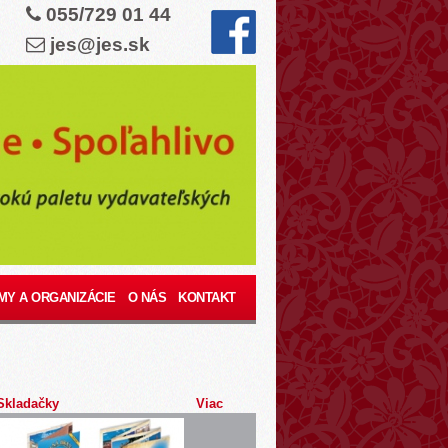
055/729 01 44
jes@jes.sk
MY A ORGANIZÁCIE
O NÁS
KONTAKT
Skladačky
Viac