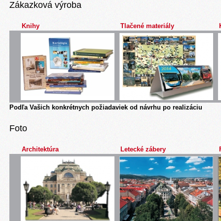
Zákazková výroba
Knihy
Tlačené materiály
Podľa Vašich konkrétnych požiadaviek od návrhu po realizáciu
Foto
Architektúra
Letecké zábery