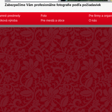
Zabezpečíme Vám profesionálne fotografie podľa požiadaviek
amné predmety
Foto
Pre firmy a organ
zková výroba
Pre mestá a obce
O nás