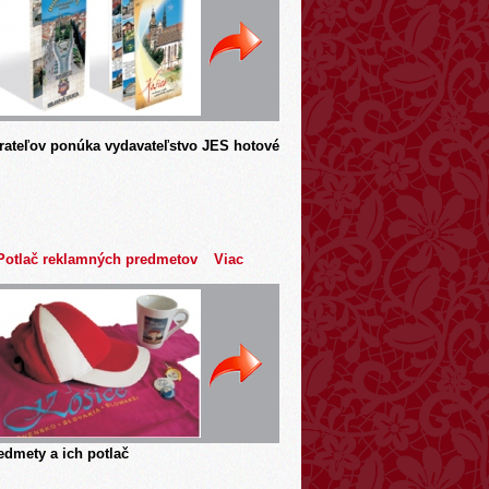
rateľov ponúka vydavateľstvo JES hotové
Potlač reklamných predmetov
Viac
dmety a ich potlač