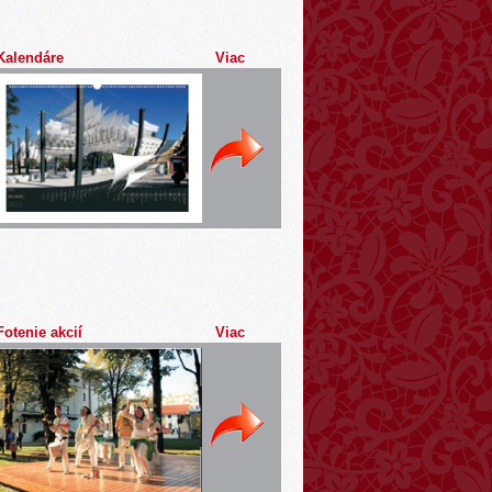
Kalendáre
Viac
Fotenie akcií
Viac